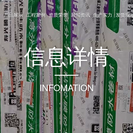
介
产品展示
工程案例
资质荣誉
新闻资讯
生产实力
发货现
信
息
详
情
INFOMATION