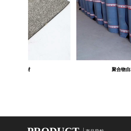
水卷材
聚合物自粘改性