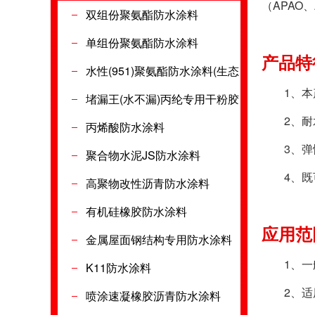
（APAO
双组份聚氨酯防水涂料
单组份聚氨酯防水涂料
产品特征
水性(951)聚氨酯防水涂料(生态
1、本产
环保型)
堵漏王(水不漏)丙纶专用干粉胶
2、耐水
丙烯酸防水涂料
3、弹性
聚合物水泥JS防水涂料
4、既可
高聚物改性沥青防水涂料
有机硅橡胶防水涂料
应用范围
金属屋面钢结构专用防水涂料
1、一般
K11防水涂料
2、适用
喷涂速凝橡胶沥青防水涂料